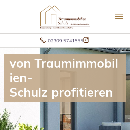
02309 5741555
von Traumimmobil
ien-
Schulz profitieren