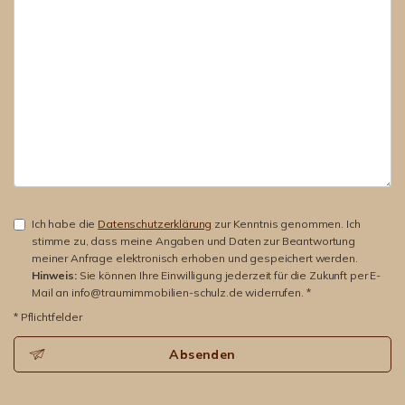
Ich habe die
Datenschutzerklärung
zur Kenntnis genommen. Ich
stimme zu, dass meine Angaben und Daten zur Beantwortung
meiner Anfrage elektronisch erhoben und gespeichert werden.
Hinweis:
Sie können Ihre Einwilligung jederzeit für die Zukunft per E-
Mail an info@traumimmobilien-schulz.de widerrufen. *
* Pflichtfelder
Absenden