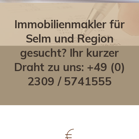
Immobilienmakler für
Selm und Region
gesucht? Ihr kurzer
Draht zu uns: +49 (0)
2309 / 5741555