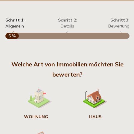
Schritt 1:
Schritt 2:
Schritt 3:
Allgemein
Details
Bewertung
5 %
S
Welche Art von Immobilien möchten Sie
A
bewerten?
W
<
WOHNUNG
HAUS
g