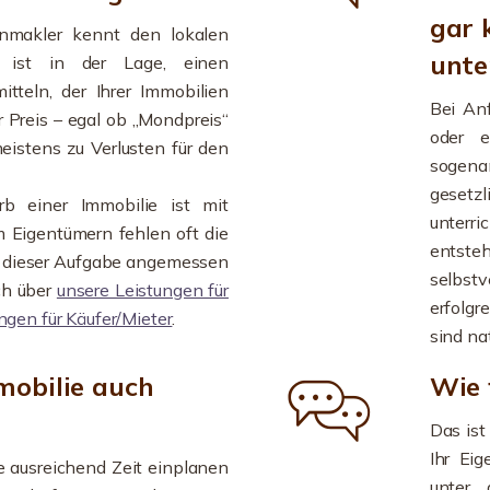
gar 
ienmakler kennt den lokalen
unte
r ist in der Lage, einen
itteln, der Ihrer Immobilien
Bei An
r Preis – egal ob „Mondpreis“
oder e
eistens zu Verlusten für den
sogena
gesetzl
b einer Immobilie ist mit
unterri
 Eigentümern fehlen oft die
entst
ch dieser Aufgabe angemessen
selbst
ch über
unsere Leistungen für
erfolgr
ngen für Käufer/Mieter
.
sind na
mobilie auch
Wie 
Das ist
Ihr Ei
Sie ausreichend Zeit einplanen
unter