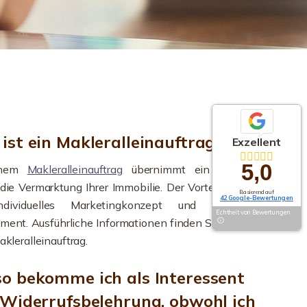
ist ein Makleralleinauftrag?
Exzellent
5,0
inem
Makleralleinauftrag
übernimmt ein einziger
die Vermarktung Ihrer Immobilie. Der Vorteil für Sie:
Basierend auf
42 Google-Bewertungen
dividuelles Marketingkonzept und höchstes
Echtheit von Bewertungen
ent. Ausführliche Informationen finden Sie auf der
akleralleinauftrag.
o bekomme ich als Interessent
 Widerrufsbelehrung, obwohl ich