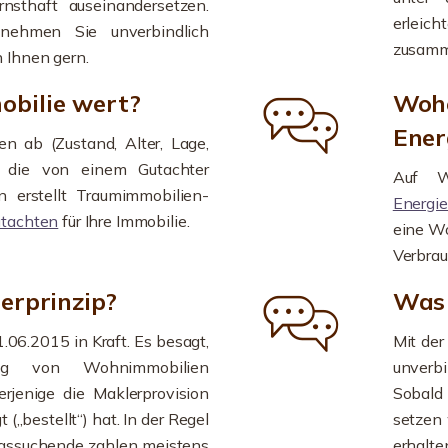
nsthaft auseinandersetzen.
erlei
ehmen Sie unverbindlich
zusamme
n Ihnen gern.
obilie wert?
Wohe
Ener
n ab (Zustand, Alter, Lage,
.), die von einem Gutachter
Auf Wu
 erstellt Traumimmobilien-
Energi
utachten
für Ihre Immobilie.
eine Wo
Verbra
erprinzip?
Was 
1.06.2015 in Kraft. Es besagt,
Mit de
ng von Wohnimmobilien
unverb
jenige die Maklerprovision
Sobald
 („bestellt“) hat. In der Regel
setzen 
ngssuchende zahlen meistens
erhalte