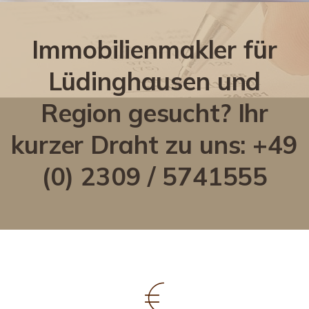
Immobilienmakler für
Lüdinghausen und
Region gesucht? Ihr
kurzer Draht zu uns: +49
(0) 2309 / 5741555