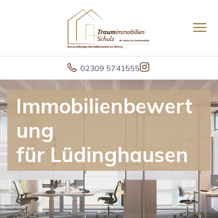
02309 5741555
Immobilienbewert
ung
für Lüdinghausen