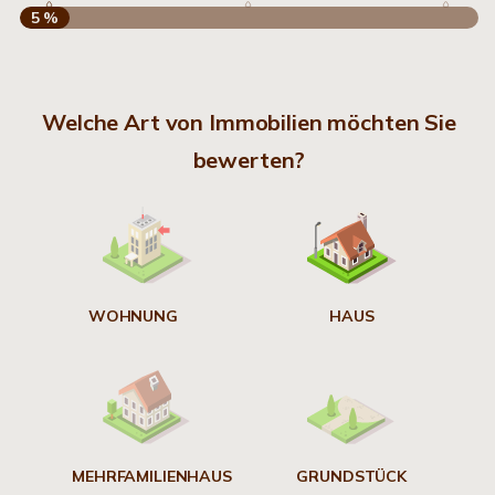
5 %
S
Welche Art von Immobilien möchten Sie
A
bewerten?
W
<
WOHNUNG
HAUS
g
MEHRFAMILIENHAUS
GRUNDSTÜCK