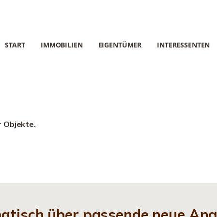
START
IMMOBILIEN
EIGENTÜMER
INTERESSENTEN
r Objekte.
matisch über passende neue An