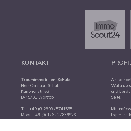
KONTAKT
PROFI
Traumimmobilien-Schulz
Als kompe
Herr Christian Schulz
Waltrop
s
Kanonenstr. 63
und bei de
D-45731 Waltrop
Seite.
Tel.:
+49 (0) 2309 / 5741555
Mit umfas
Mobil:
+49 (0) 176 / 27839926
Expertise 
E-Mail:
info@traumimmobilien-schulz.de
rund um Ih
Internet:
www.traumimmobilien-schulz.de
Waltrop. S