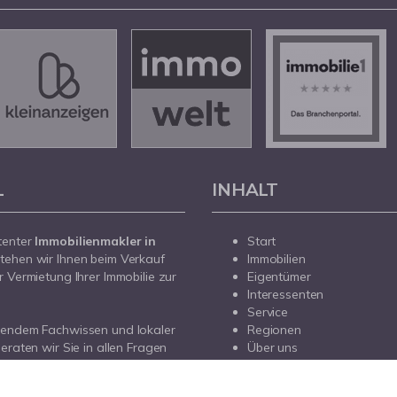
L
INHALT
tenter
Immobilienmakler in
Start
tehen wir Ihnen beim Verkauf
Immobilien
r Vermietung Ihrer Immobilie zur
Eigentümer
Interessenten
Service
sendem Fachwissen und lokaler
Regionen
beraten wir Sie in allen Fragen
Über uns
r Haus oder Ihre Wohnung in
Kontakt
prechen Sie uns an - wir sind für