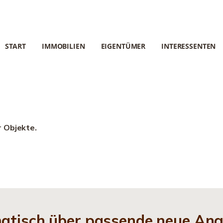
START
IMMOBILIEN
EIGENTÜMER
INTERESSENTEN
r Objekte.
matisch über passende neue An