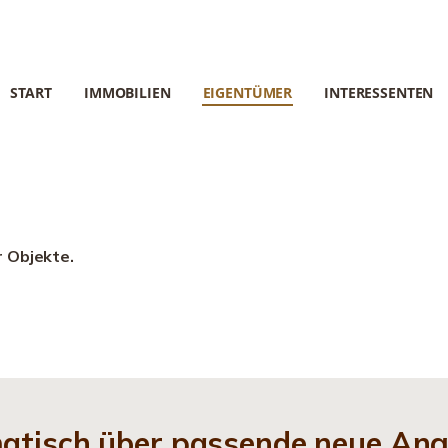
START
IMMOBILIEN
EIGENTÜMER
INTERESSENTEN
r Objekte.
matisch über passende neue An