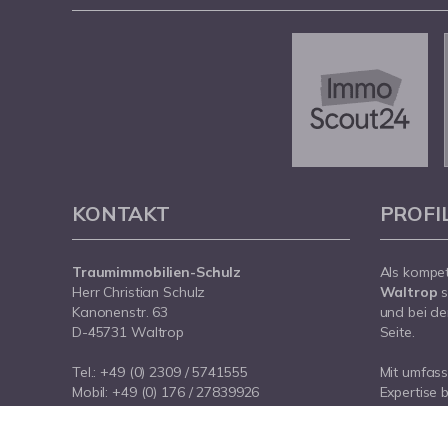
KONTAKT
PROFI
Traumimmobilien-Schulz
Als kompe
Herr Christian Schulz
Waltrop
s
Kanonenstr. 63
und bei de
D-45731 Waltrop
Seite.
Tel.:
+49 (0) 2309 / 5741555
Mit umfas
Mobil:
+49 (0) 176 / 27839926
Expertise 
E-Mail:
info@traumimmobilien-schulz.de
rund um Ih
Internet:
www.traumimmobilien-schulz.de
Waltrop. S