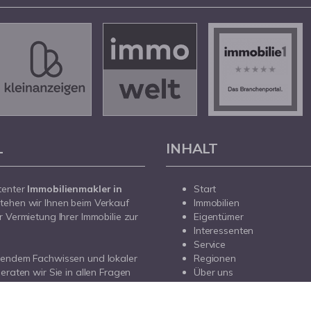
L
INHALT
tenter
Immobilienmakler in
Start
tehen wir Ihnen beim Verkauf
Immobilien
r Vermietung Ihrer Immobilie zur
Eigentümer
Interessenten
Service
sendem Fachwissen und lokaler
Regionen
beraten wir Sie in allen Fragen
Über uns
r Haus oder Ihre Wohnung in
Kontakt
prechen Sie uns an - wir sind für