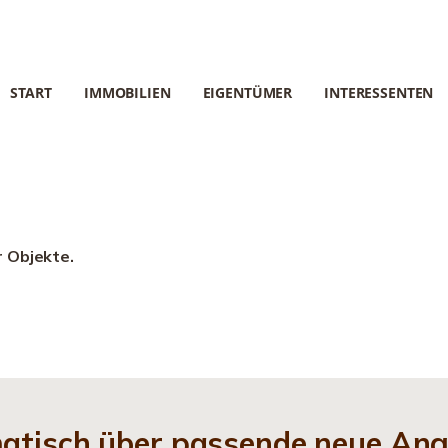
START
IMMOBILIEN
EIGENTÜMER
INTERESSENTEN
r Objekte.
matisch über passende neue An