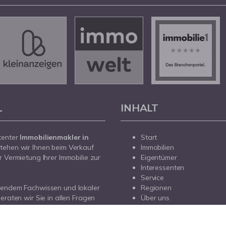
L
INHALT
tenter
Immobilienmakler in
Start
tehen wir Ihnen beim Verkauf
Immobilien
r Vermietung Ihrer Immobilie zur
Eigentümer
Interessenten
Service
sendem Fachwissen und lokaler
Regionen
beraten wir Sie in allen Fragen
Über uns
r Haus oder Ihre Wohnung in
Kontakt
prechen Sie uns an - wir sind für