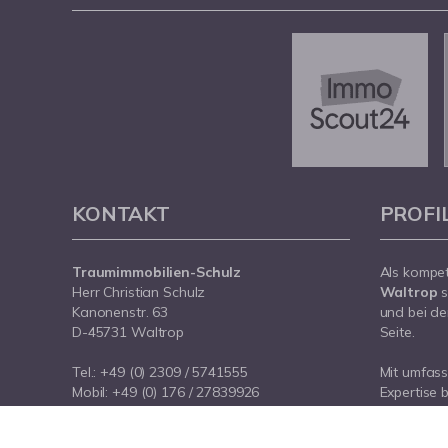
KONTAKT
PROFI
Traumimmobilien-Schulz
Als kompe
Herr Christian Schulz
Waltrop
s
Kanonenstr. 63
und bei de
D-45731 Waltrop
Seite.
Tel.:
+49 (0) 2309 / 5741555
Mit umfas
Mobil:
+49 (0) 176 / 27839926
Expertise 
E-Mail:
info@traumimmobilien-schulz.de
rund um Ih
Internet:
www.traumimmobilien-schulz.de
Waltrop. S