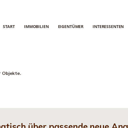
START
IMMOBILIEN
EIGENTÜMER
INTERESSENTEN
r Objekte.
matisch über passende neue An