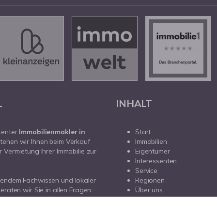
L
INHALT
tenter
Immobilienmakler in
Start
tehen wir Ihnen beim Verkauf
Immobilien
r Vermietung Ihrer Immobilie zur
Eigentümer
Interessenten
Service
sendem Fachwissen und lokaler
Regionen
beraten wir Sie in allen Fragen
Über uns
r Haus oder Ihre Wohnung in
Kontakt
prechen Sie uns an - wir sind für