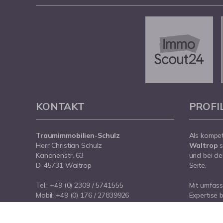
KONTAKT
PROFI
Traumimmobilien-Schulz
Als kompe
Herr Christian Schulz
Waltrop
s
Kanonenstr. 63
und bei de
D-45731 Waltrop
Seite.
Tel.:
+49 (0) 2309 / 5741555
Mit umfas
Mobil:
+49 (0) 176 / 27839926
Expertise 
E-Mail:
info@traumimmobilien-schulz.de
rund um Ih
Internet:
www.traumimmobilien-schulz.de
Waltrop. S