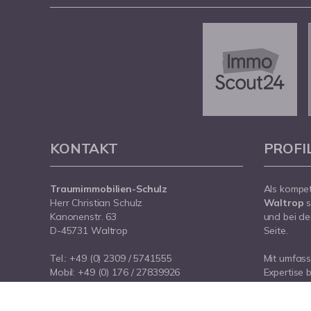
KONTAKT
PROFI
Traumimmobilien-Schulz
Als kompe
Herr Christian Schulz
Waltrop
s
Kanonenstr. 63
und bei de
D-45731 Waltrop
Seite.
Tel.:
+49 (0) 2309 / 5741555
Mit umfas
Mobil:
+49 (0) 176 / 27839926
Expertise 
E-Mail:
info@traumimmobilien-schulz.de
rund um Ih
Internet:
www.traumimmobilien-schulz.de
Waltrop. S