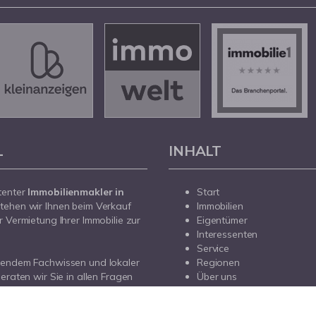
L
INHALT
tenter
Immobilienmakler in
Start
tehen wir Ihnen beim Verkauf
Immobilien
r Vermietung Ihrer Immobilie zur
Eigentümer
Interessenten
Service
sendem Fachwissen und lokaler
Regionen
beraten wir Sie in allen Fragen
Über uns
r Haus oder Ihre Wohnung in
Kontakt
prechen Sie uns an - wir sind für