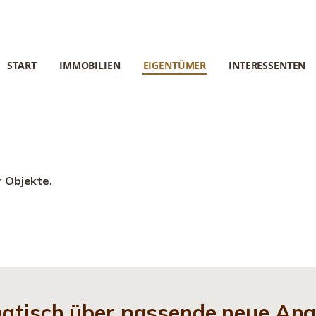
START
IMMOBILIEN
EIGENTÜMER
INTERESSENTEN
r Objekte.
matisch über passende neue An