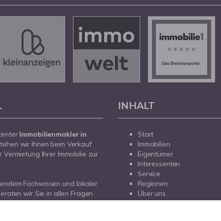
L
INHALT
tenter
Immobilienmakler in
Start
tehen wir Ihnen beim Verkauf
Immobilien
r Vermietung Ihrer Immobilie zur
Eigentümer
Interessenten
Service
sendem Fachwissen und lokaler
Regionen
beraten wir Sie in allen Fragen
Über uns
r Haus oder Ihre Wohnung in
Kontakt
prechen Sie uns an - wir sind für