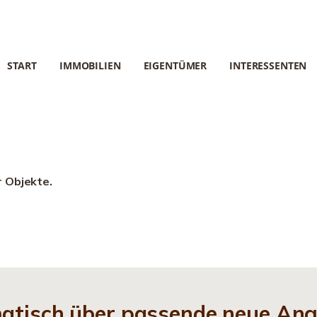
START
IMMOBILIEN
EIGENTÜMER
INTERESSENTEN
r Objekte.
matisch über passende neue An