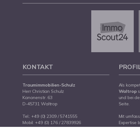
KONTAKT
PROFI
Traumimmobilien-Schulz
Als kompe
Herr Christian Schulz
Waltrop
s
Kanonenstr. 63
und bei de
D-45731 Waltrop
Seite.
Tel.:
+49 (0) 2309 / 5741555
Mit umfas
Mobil:
+49 (0) 176 / 27839926
Expertise 
E-Mail:
info@traumimmobilien-schulz.de
rund um Ih
Internet:
www.traumimmobilien-schulz.de
Waltrop. S