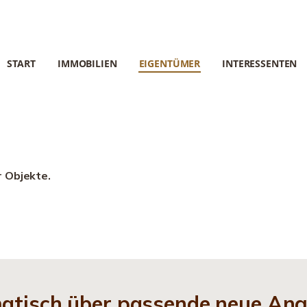
START
IMMOBILIEN
EIGENTÜMER
INTERESSENTEN
r Objekte.
matisch über passende neue An