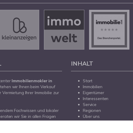
L
INHALT
tenter
Immobilienmakler in
Start
tehen wir Ihnen beim Verkauf
Immobilien
r Vermietung Ihrer Immobilie zur
Eigentümer
Interessenten
Service
sendem Fachwissen und lokaler
Regionen
beraten wir Sie in allen Fragen
Über uns
r Haus oder Ihre Wohnung in
Kontakt
prechen Sie uns an - wir sind für