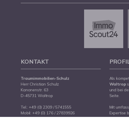
KONTAKT
PROFI
Traumimmobilien-Schulz
Als kompe
Herr Christian Schulz
Waltrop
s
Kanonenstr. 63
und bei de
D-45731 Waltrop
Seite.
Tel.:
+49 (0) 2309 / 5741555
Mit umfas
Mobil:
+49 (0) 176 / 27839926
Expertise 
E-Mail:
info@traumimmobilien-schulz.de
rund um Ih
Internet:
www.traumimmobilien-schulz.de
Waltrop. S