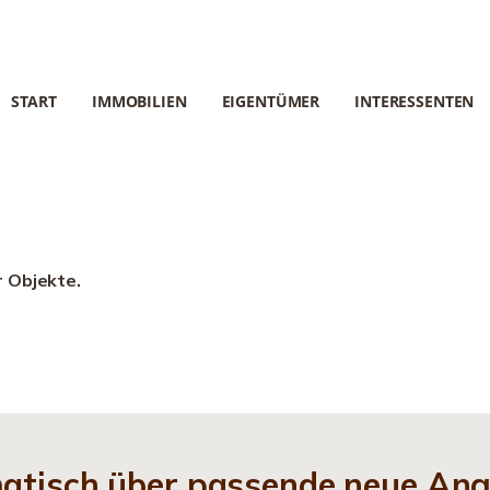
START
IMMOBILIEN
EIGENTÜMER
INTERESSENTEN
r Objekte.
matisch über passende neue An